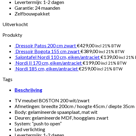
Levertermijn: 1-2 dagen
Garantie: 24 maanden
Zelfbouwpakket
Uitverkocht
Produkty
Dressoir Patos 200 cm zwart
€
429,00
incl 21% BTW
Dressoir Bogota 155 cm zwart
€
389,00
incl 21% BTW
Salontafel Nordi 110 cm, eiken/antraciet
€
139,00
incl 21%
Nordi II 170 cm, eiken/antraciet
€
199,00
incl 21% BTW
Nordi 185 cm, eiken/antraciet
€
259,00
incl 21% BTW
Tags
Beschrijving
TV meubel BOSTON 200 wit/zwart
Afmetingen: breedte 200cm / hoogte 45cm / diepte 35cm
Body: gelamineerde spaanplaat, mat wit
Deuren: gelamineerde MDF, hoogglans zwart
System: “push to open”
Led verlichting
Levertermijn: 1-2 dagen